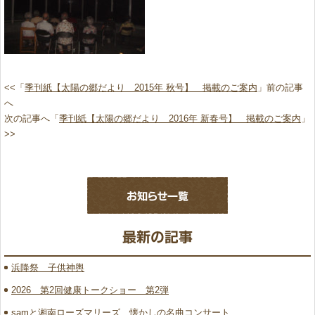
<<「
季刊紙【太陽の郷だより 2015年 秋号】 掲載のご案内
」前の記事
へ
次の記事へ「
季刊紙【太陽の郷だより 2016年 新春号】 掲載のご案内
」
>>
浜降祭 子供神輿
2026 第2回健康トークショー 第2弾
samと湘南ローズマリーズ 懐かしの名曲コンサート