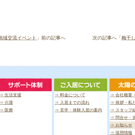
地域交流イベント
」前の記事へ
次の記事へ「
梅干
⇒ 生活支援
⇒ 料金について
⇒ 会社概要
⇒ 介護
⇒ 入居までの流れ
⇒ 挨拶・私
⇒ 医療
⇒ 見学・体験入居の案内
⇒ スタッフ
⇒ 問合せ・
⇒ お知らせ
⇒ 採用情報