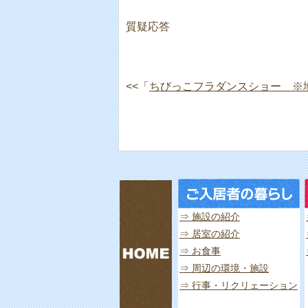
質疑応答
<<「
ちびっこフラダンスショー ※
⇒ 施設の紹介
⇒ 居室の紹介
⇒ お食事
⇒ 周辺の環境・施設
⇒ 行事・リクリェーション