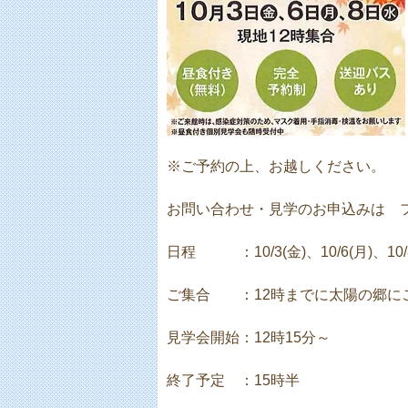
※ご予約の上、お越しください。
お問い合わせ・見学のお申込みは フリー
日程 ：10/3(金)、10/6(月)、10/
ご集合 ：
12
時までに太陽の郷に
見学会開始：
12
時
15
分～
終了予定 ：
15
時半