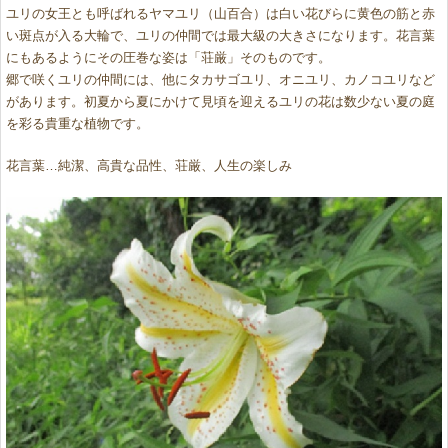
ユリの女王とも呼ばれるヤマユリ（山百合）は白い花びらに黄色の筋と赤
い斑点が入る大輪で、ユリの仲間では最大級の大きさになります。花言葉
にもあるようにその圧巻な姿は「荘厳」そのものです。
郷で咲くユリの仲間には、他にタカサゴユリ、オニユリ、カノコユリなど
があります。初夏から夏にかけて見頃を迎えるユリの花は数少ない夏の庭
を彩る貴重な植物です。
花言葉…純潔、高貴な品性、荘厳、人生の楽しみ