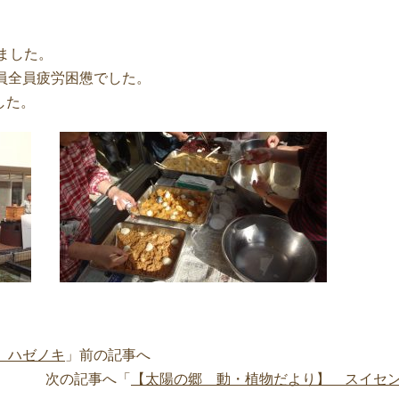
いました。
員全員疲労困憊でした。
した。
 ハゼノキ
」前の記事へ
次の記事へ「
【太陽の郷 動・植物だより】 スイセ