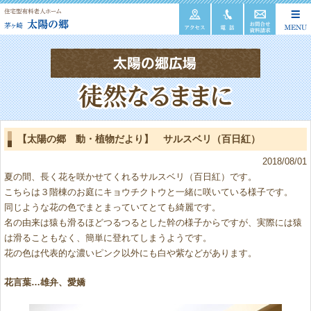
【太陽の郷 動・植物だより】 サルスベリ（百日紅）
2018/08/01
夏の間、長く花を咲かせてくれるサルスベリ（百日紅）です。
こちらは３階棟のお庭にキョウチクトウと一緒に咲いている様子です。
同じような花の色でまとまっていてとても綺麗です。
名の由来は猿も滑るほどつるつるとした幹の様子からですが、実際には猿
は滑ることもなく、簡単に登れてしまうようです。
花の色は代表的な濃いピンク以外にも白や紫などがあります。
花言葉…雄弁、愛嬌